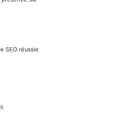
gie SEO réussie
es