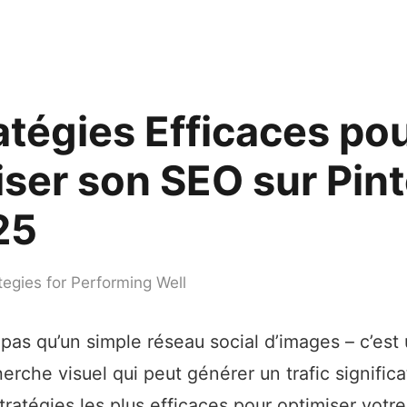
atégies Efficaces po
ser son SEO sur Pint
25
tegies for Performing Well
 pas qu’un simple réseau social d’images – c’est 
rche visuel qui peut générer un trafic significat
 stratégies les plus efficaces pour optimiser vot