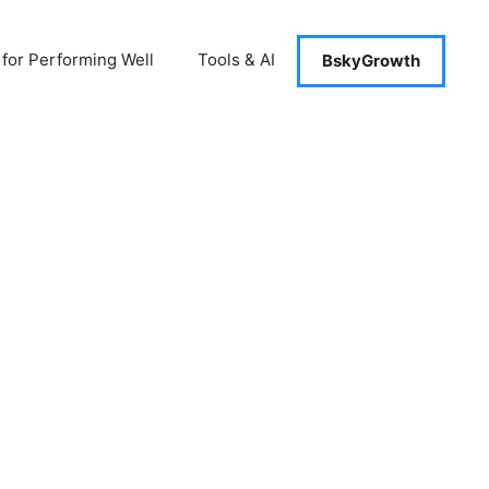
 for Performing Well
Tools & AI
BskyGrowth