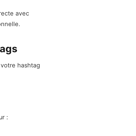
recte avec
nnelle.
tags
 votre hashtag
r :