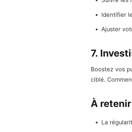
Suivre les 
Identifier
Ajuster vot
7. Invest
Boostez vos pu
ciblé. Commenc
À retenir
La régulari