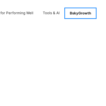
 for Performing Well
Tools & AI
BskyGrowth