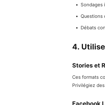
Sondages i
Questions 
Débats con
4. Utili
Stories et 
Ces formats co
Privilégiez de
Facebook L