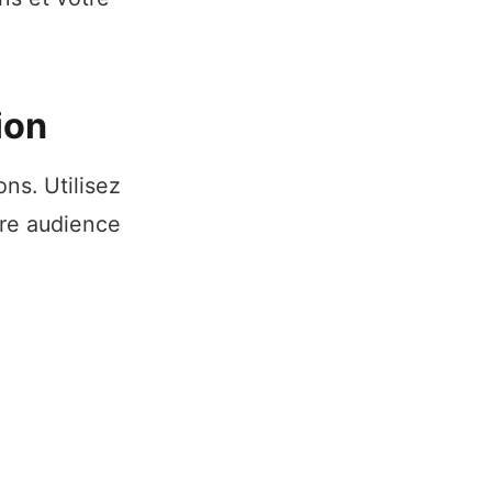
ion
ns. Utilisez
re audience