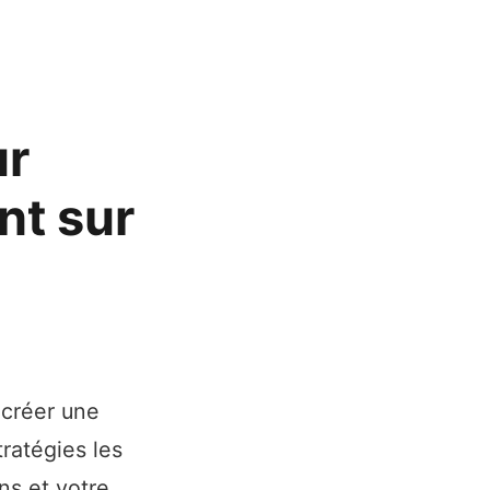
ur
t sur
 créer une
ratégies les
ns et votre