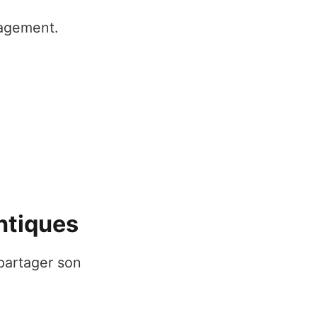
gagement.
ntiques
partager son