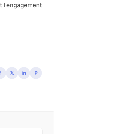
nt l’engagement
f
𝕏
in
P