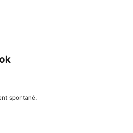
ook
ment spontané.