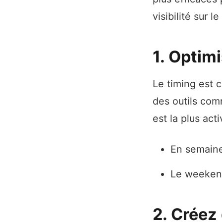
visibilité sur l
1. Optim
Le timing est c
des outils co
est la plus act
En semaine
Le weekend
2. Créez 